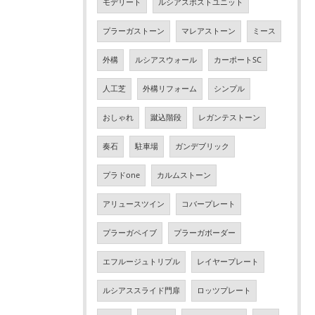
モデリート
ルシアスポストユニット
プラーガストーン
マレアストーン
ミース
外構
ルシアスウォール
カーポートSC
人工芝
外構リフォーム
シンプル
おしゃれ
蹴込階段
レガンテストーン
奏石
駐車場
ガンデブリック
プラドone
カルムストーン
アリュースツイン
コバープレート
プラーガペイブ
プラーガボーダー
エフルージュトリプル
レイヤープレート
ルシアススライド門扉
ロッツプレート