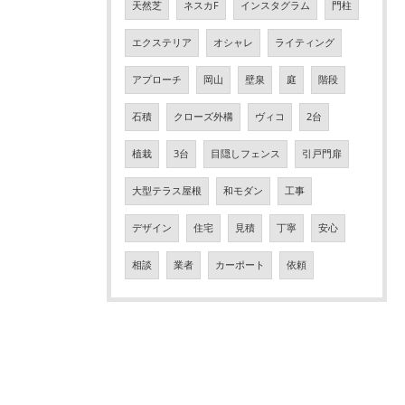
天然芝
ネスカF
インスタグラム
門柱
エクステリア
オシャレ
ライティング
アプローチ
岡山
壁泉
庭
階段
石積
クローズ外構
ヴィコ
2台
植栽
3台
目隠しフェンス
引戸門扉
大型テラス屋根
和モダン
工事
デザイン
住宅
見積
丁寧
安心
相談
業者
カーポート
依頼