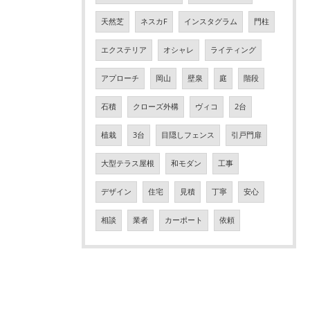
天然芝
ネスカF
インスタグラム
門柱
エクステリア
オシャレ
ライティング
アプローチ
岡山
壁泉
庭
階段
石積
クローズ外構
ヴィコ
2台
植栽
3台
目隠しフェンス
引戸門扉
大型テラス屋根
和モダン
工事
デザイン
住宅
見積
丁寧
安心
相談
業者
カーポート
依頼