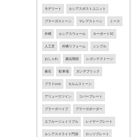
モデリート
ルシアスポストユニット
プラーガストーン
マレアストーン
ミース
外構
ルシアスウォール
カーポートSC
人工芝
外構リフォーム
シンプル
おしゃれ
蹴込階段
レガンテストーン
奏石
駐車場
ガンデブリック
プラドone
カルムストーン
アリュースツイン
コバープレート
プラーガペイブ
プラーガボーダー
エフルージュトリプル
レイヤープレート
ルシアススライド門扉
ロッツプレート